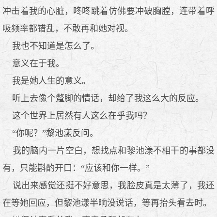
冲击着我的心脏，咚咚跳着仿佛要冲破胸膛，连带着呼
吸频率都错乱，不敢再和她对视。
我也不知道是怎么了。
意义在于我。
我是她人生的意义。
听上去像个蹩脚的情话，却给了我这么大的反应。
这个世界上居然有人这么在乎我吗？
“你呢？”黎池漾反问。
我的脑内一片空白，想找点和黎池漾不相干的事都没
有，只能斟酌开口：“应该和你一样。”
说出来感觉还挺不好意思，我脸皮真是太薄了，我还
在等她回应，但黎池漾半晌没说话，等再抬头看去时。