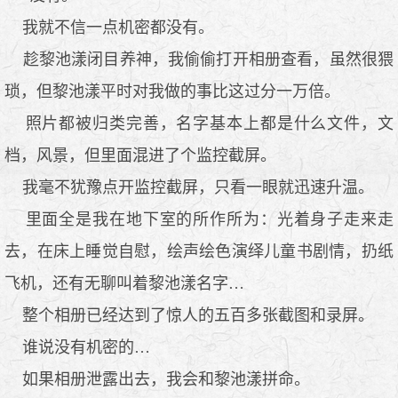
我就不信一点机密都没有。
趁黎池漾闭目养神，我偷偷打开相册查看，虽然很猥
琐，但黎池漾平时对我做的事比这过分一万倍。
照片都被归类完善，名字基本上都是什么文件，文
档，风景，但里面混进了个监控截屏。
我毫不犹豫点开监控截屏，只看一眼就迅速升温。
里面全是我在地下室的所作所为：光着身子走来走
去，在床上睡觉自慰，绘声绘色演绎儿童书剧情，扔纸
飞机，还有无聊叫着黎池漾名字…
整个相册已经达到了惊人的五百多张截图和录屏。
谁说没有机密的…
如果相册泄露出去，我会和黎池漾拼命。