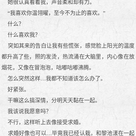
她很认真看着我，声音柔和却有力。
“我喜欢你温翎曜，至今不为止的喜欢。”
什么？
什么喜欢我？
突如其来的告白让我有些慌张，感觉脸上阳光的温度
都升高了些，照的发烫，热流涌在大脑里，内心像在放
烟花，又像在冒泡泡，咕嘟咕嘟沸腾。
怎么突然这样…我都不知道该怎么办了。
好紧张。
干嘛这么搞深情，分明天天黏在一起。
我该说我愿意吗？
不行，这样听上去像接受求婚。
求婚好像也可以…毕竟我已经认栽，和黎池漾在一起