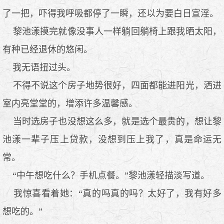
了一把，吓得我呼吸都停了一瞬，还以为要白日宣淫。
黎池漾摸完就像没事人一样躺回躺椅上跟我晒太阳，
有种已经退休的悠闲。
我无语扭过头。
不得不说这个房子地势很好，四面都能进阳光，洒进
室内亮堂堂的，增添许多温馨感。
当时选房子也没想这么多，就是选个最贵的，想让黎
池漾一辈子压上贷款，没想到压上我了，真是命运无
常。
“中午想吃什么？手机点餐。”黎池漾轻描淡写道。
我惊喜看着她：“真的吗真的吗？太好了，我有好多
想吃的。”