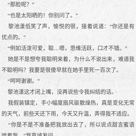
“那脸呢？”
“也是太阳晒的！你别问了。”
黎池漾低笑了声，愉悦的很，接着说道：“你还是有
优点的。”
“例如活泼可爱，聪…嗯，思维活跃，口才不错。”
她是不是想夸我聪明来着，为什么不说出来，难道我
不聪明吗？我要是很傻早就在她手里死一百次了。
“呵呵谢谢。”
黎池漾这才闭上嘴，没再说些令我纠结的话。
我假装镇定，手小幅度扇风驱散燥热，真是变化无常
的天气，前些天还下雨，今天又升温，弄得我不适应。
“你是不是不准备把我放出去了，所以说点甜言蜜语
哄着我。”我真诚发问。