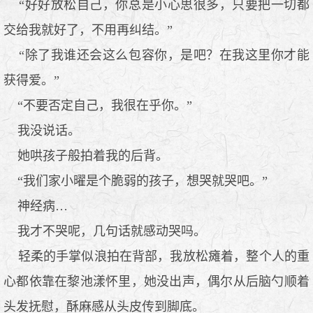
“好好放松自己，你总是小心思很多，只要把一切都
交给我就好了，不用再纠结。”
“除了我谁还会这么包容你，是吧？在我这里你才能
获得爱。”
“不要否定自己，我很在乎你。”
我没说话。
她哄孩子般拍着我的后背。
“我们家小曜是个脆弱的孩子，想哭就哭吧。”
神经病…
我才不哭呢，几句话就感动哭吗。
轻柔的手掌似浪拍在背部，我放松瘫着，整个人的重
心都依靠在黎池漾怀里，她没出声，偶尔从后脑勺顺着
头发抚慰，酥麻感从头皮传到脚底。