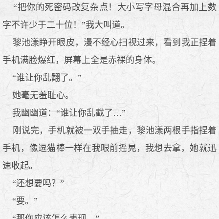
“把你的死密码改复杂点！大小写字母混合再加上数
字不许少于二十位！”我大叫道。
黎池漾睁开眼皮，漫不经心扫视过来，看到我正捏着
手机满脸爆红，屏幕上全是赤裸的身体。
“谁让你乱翻了。”
她毫无羞耻心。
我幽幽道：“谁让你乱截了…”
刚说完，手机就被一双手抽走，黎池漾两根手指捏着
手机，像逗猫棒一样在我眼前摇晃，我想去拿，她就迅
速收起。
“还想要吗？”
“要。”
“那你应该怎么表现。”