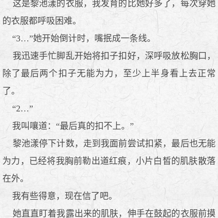
这是黎池漾的衣服，我发育的比她好多了，每次穿她
的衣服都呼吸困难。
“3…”她开始倒计时，嘴抿成一条线。
我迅速手忙脚乱开始将扣子扣好，深呼吸放松胸口，
除了最后两个扣子无能为力，至少上半身看上去正常
了。
“2…”
我叫嚷道：“最后真的扣不上。”
黎池漾停下计数，走到我面前尝试扣紧，最后也无能
为力，已经将我胸前勒出道红痕，小片白皙的肌肤散落
在外。
我有些得意，现在信了吧。
她直直盯着我露出来的肌肤，伸手在鼓起的衣服前摸