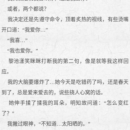
或者，两个都说？
我决定还是先遵守命令，顶着炙热的视线，有些烫嘴
开口道：“我爱你…”
“我喜…”
“我也爱你。”
黎池漾笑眯眯打断我的第二句，像是就等我这样回
应。
我的大脑要爆炸了…她今天是吃错药了吗，还是春天
到了，总是爱来爱去的，说些挠人心窝的话。
她伸手揉了揉我的耳朵，明知故问道：“怎么变红
了？”
我撇过眼神，“不知道…太阳晒的。”