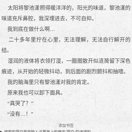
太阳将黎池漾照得暖洋洋的，阳光的味道，黎池漾的
味道充斥鼻腔，我深埋进去，不可自抑。
我到底在做什么啊…
二十多年里拧在心里，无法理解，无法自行解开的
结。
湿润的液体将衣领打湿，一圈圈散开似涟漪留下深色
痕迹，从开始的轻微抖动，到后面的剧烈颤抖和抽噎。
我的脑海里只有黎池漾对我的肯定。
原来我也可以卸下面具。
“真哭了？”
“没有…！”
添加书签
搜索的提交是按输入法界面上的确定/提交/前进键的