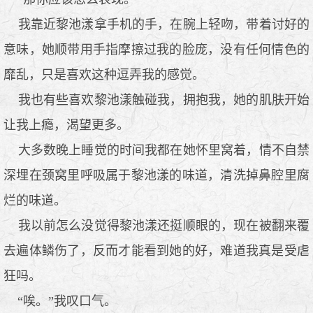
我靠近黎池漾拿手机的手，在腕上轻吻，带着讨好的
意味，她顺带用手指摩擦过我的脸庞，没有任何情色的
靡乱，只是喜欢这种逗弄我的感觉。
我也有些喜欢黎池漾触碰我，拥抱我，她的肌肤开始
让我上瘾，渴望更多。
大多数晚上睡觉的时间我都在她怀里窝着，情不自禁
深埋在颈窝里呼吸属于黎池漾的味道，清洗掉鼻腔里腐
烂的味道。
我以前怎么没觉得黎池漾还挺顺眼的，现在被翻来覆
去遍体鳞伤了，反而才能看到她的好，难道我真是受虐
狂吗。
“唉。”我叹口气。