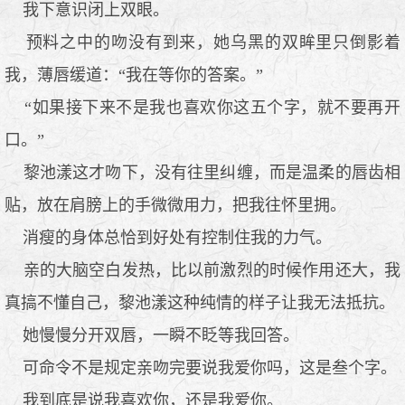
我下意识闭上双眼。
预料之中的吻没有到来，她乌黑的双眸里只倒影着
我，薄唇缓道：“我在等你的答案。”
“如果接下来不是我也喜欢你这五个字，就不要再开
口。”
黎池漾这才吻下，没有往里纠缠，而是温柔的唇齿相
贴，放在肩膀上的手微微用力，把我往怀里拥。
消瘦的身体总恰到好处有控制住我的力气。
亲的大脑空白发热，比以前激烈的时候作用还大，我
真搞不懂自己，黎池漾这种纯情的样子让我无法抵抗。
她慢慢分开双唇，一瞬不眨等我回答。
可命令不是规定亲吻完要说我爱你吗，这是叁个字。
我到底是说我喜欢你，还是我爱你。