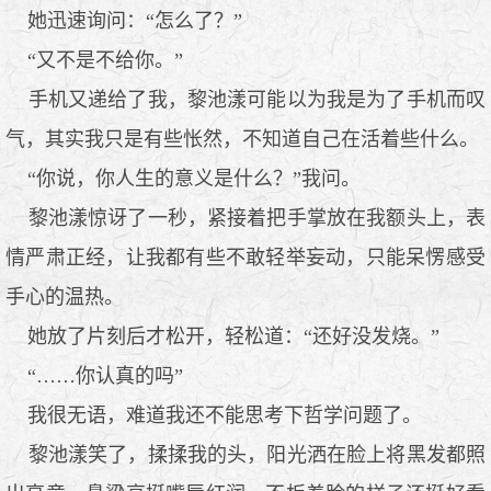
她迅速询问：“怎么了？”
“又不是不给你。”
手机又递给了我，黎池漾可能以为我是为了手机而叹
气，其实我只是有些怅然，不知道自己在活着些什么。
“你说，你人生的意义是什么？”我问。
黎池漾惊讶了一秒，紧接着把手掌放在我额头上，表
情严肃正经，让我都有些不敢轻举妄动，只能呆愣感受
手心的温热。
她放了片刻后才松开，轻松道：“还好没发烧。”
“……你认真的吗”
我很无语，难道我还不能思考下哲学问题了。
黎池漾笑了，揉揉我的头，阳光洒在脸上将黑发都照