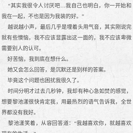
“其实我很令人讨厌吧…我自己也明白，你一开始和
我在一起，不也是因为我装的好。”
越说越小声，最后几乎是埋着头用气音，其实刚说完
就有些懊恼，我不应该显露出这一面的，我不应该卑微
需要别人的认可。
好苦恼，我到底在想什么。
她又会怎么回答，是沉默还是别样的答案。
毕竟这个问题也困扰我很久了。
时间分明才过去几秒钟，我却有种心急如焚的感觉，
想要黎池漾很快肯定我，用最热烈的语气告诉我，全世
界都没有我好。
黎池漾笑着，从容回答道：“我越喜欢你，就越喜欢