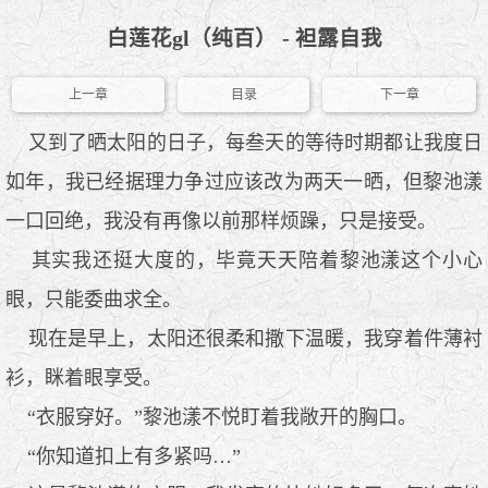
白莲花gl（纯百） - 袒露自我
上一章
目录
下一章
又到了晒太阳的日子，每叁天的等待时期都让我度日
如年，我已经据理力争过应该改为两天一晒，但黎池漾
一口回绝，我没有再像以前那样烦躁，只是接受。
其实我还挺大度的，毕竟天天陪着黎池漾这个小心
眼，只能委曲求全。
现在是早上，太阳还很柔和撒下温暖，我穿着件薄衬
衫，眯着眼享受。
“衣服穿好。”黎池漾不悦盯着我敞开的胸口。
“你知道扣上有多紧吗…”