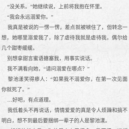
“没关系。”她继续说，上前将我抱在怀里。
“我会永远溺爱你。”
我真是被说的一愣一愣，差点就被唬住了，但转念一
想，她哪里溺爱我了，除了虐待我就是虐待我，偶尔给
几个甜枣缓缓。
别想拿甜言蜜语搪塞我，用事实说话。
我不满看向她，“请问溺爱在哪点？”
黎池漾笑得瘆人：“如果我不溺爱你，在第一次见面
你就死了。”
…好吧，有点道理。
我低着头不再说话，情情爱爱的真是令人烦躁和搞不
明白，想不到最后要捆绑一辈子的人是黎池漾。