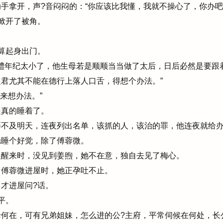
拿开，声?音闷闷的：“你应该比我懂，我就不操心了，你办吧
掀开了被角。
算起身出门。
醴年纪太小了，他生母若是顺顺当当做了太后，日后必然是要跟
君尤其不能在德行上落人口舌，得想个办法。”
来想办法。”
真的睡着了。
不及明天，连夜列出名单，该抓的人，该治的罪，他连夜就给
睡个好觉，除了傅蓉微。
醒来时，没见到姜煦，她不在意，独自去见了梅心。
傅蓉微进屋时，她正孕吐不止。
才进屋问?话。
平。
何在，可有兄弟姐妹，怎么进的公?主府，平常伺候在何处，长