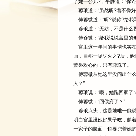
了她一会儿?，平静道：“你?
蓉琅道：“虽然听?着不像好
傅蓉微道：“听?说你?给我
蓉琅道：“无妨，不是什么要
傅蓉微：“给我说说宫里的形
宫里这一年间的事情也实在
画，自那一场失火之?后，
萧磐欢心的，只有蓉珠了。
傅蓉微从她这里没问出什么有
人？”
蓉琅说：“哦，她跑回家了？
傅蓉微：“回侯府了？”
蓉琅点头，这是她唯一能说明
明白宫里没她好果子吃，趁
一家子的脸面，也要兜着她的