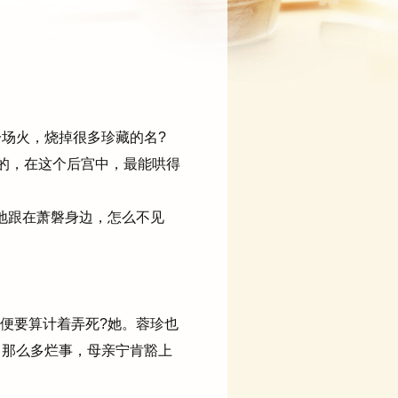
场火，烧掉很多珍藏的名?
的，在这个后宫中，最能哄得
地跟在萧磐身边，怎么不见
便要算计着弄死?她。蓉珍也
了那么多烂事，母亲宁肯豁上