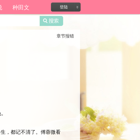
说
种田文
登陆
章节报错
色。
生，都记不清了。傅蓉微看