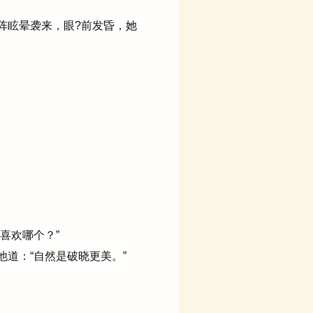
阵眩晕袭来，眼?前发昏，她
喜欢哪个？”
道：“自然是破晓更美。”