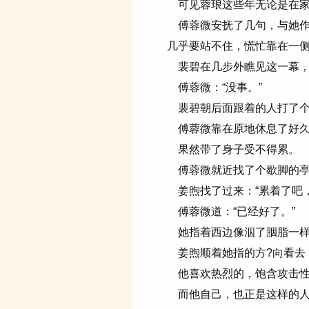
可见蓉琅这些年无论是在家
傅蓉微安抚了几句，与她作
几乎要站不住，慌忙靠在一
裴碧在几步外瞧见这一幕，
傅蓉微：“没事。”
裴碧朝后面跟着的人打了个
傅蓉微靠在原地休息了好久
果然带了身子受不得累。
傅蓉微就近找了个歇脚的亭
姜煦找了过来：“累着了吧，
傅蓉微道：“已经好了。”
她指着西边像泅了胭脂一样的
姜煦顺着她指的方?向看去，
他喜欢热烈的，饱含攻击性
而他自己，也正是这样的人